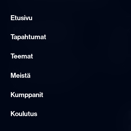
Etusivu
PÄÄLINK
Tapahtumat
Etusivu
Frontline Forum tarjoaa alustan
Teemat
Tapahtum
ympäristöön ja yhteiskuntaan liittyvälle
Teemat
keskustelulle ja tulevaisuusnäkymille
Meistä
tarjoten mahdollisuuden löytää
yhteistyö- ja synergiaetuja.
Kumppanit
Koulutus