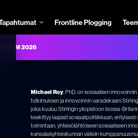
Tapahtumat
Frontline Plogging
Tee
FORUM 2026
, PhD, on sosiaalisen innovoinnin
Michael Roy
tutkimuksen ja innovoinnin varadekaani Stirlin
joka kuuluu Stirlingin yliopistoon Isossa-Brit
keskittyy laajasti sosiaalipolitiikkaan, erityisest
toimintaan, yhteisölähtöiseen sosiaaliseen innovo
kansalaisyhteiskunnan välisiin kumppanuusmuo