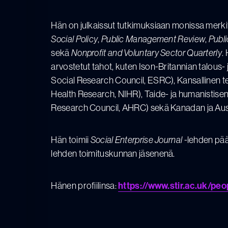
Hän on julkaissut tutkimuksiaan monissa merki
Social Policy
,
Public Management Review
,
Publ
sekä
Nonprofit and Voluntary Sector Quarterly
.
arvostetut tahot, kuten Ison-Britannian talou
Social Research Council, ESRC), Kansallinen ter
Health Research, NIHR), Taide- ja humanistise
Research Council, AHRC) sekä Kanadan ja Aust
Hän toimii
Social Enterprise Journal
-lehden pää
lehden toimituskunnan jäsenenä.
Hänen profiilinsa:
https://www.stir.ac.uk/pe