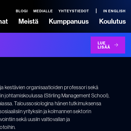
BLOGI
MEDIALLE
YHTEYSTIEDOT
IN ENGLISH
mat
Meistä
Kumppanuus
Koulutus
LUE
LISÄÄ
 ja kestävien organisaatioiden professori sekä
gin johtamiskoulussa (Stirling Management School),
anniassa. Taloussosiologina hänen tutkimuksensa
i sosiaalisiin yrityksiin ja kolmannen sektorin
intiin sekä uusiin valtiovallan ja
toihin.