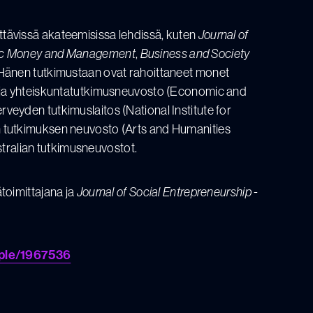
ttävissä akateemisissa lehdissä, kuten
Journal of
ic Money and Management
,
Business and Society
 Hänen tutkimustaan ovat rahoittaneet monet
s- ja yhteiskuntatutkimusneuvosto (Economic and
veyden tutkimuslaitos (National Institute for
n tutkimuksen neuvosto (Arts and Humanities
ralian tutkimusneuvostot.
toimittajana ja
Journal of Social Entrepreneurship
-
ople/1967536