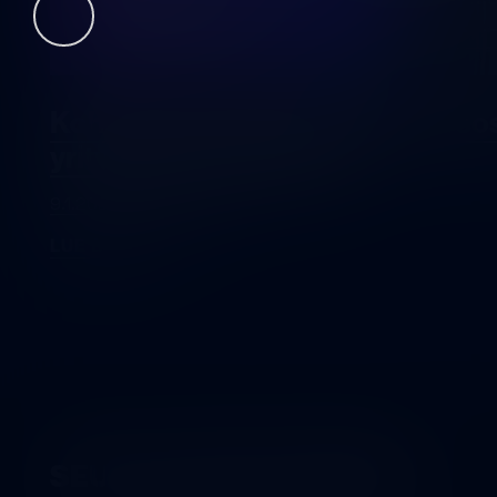
Kohti hyvinvointitaloutta: Mitä sos
yritykset voivat tarjota?
9.1.2025
—
Michael Roy
LUE BLOGI
SEURAA MEITÄ SOMESSA